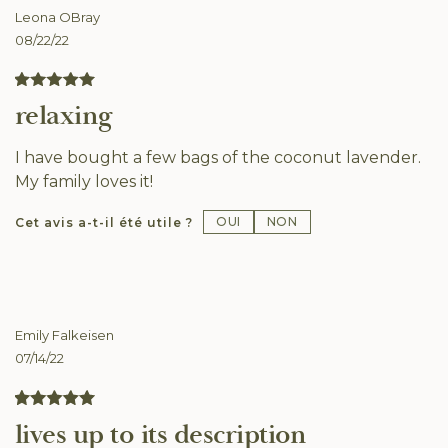
Leona OBray
08/22/22
relaxing
I have bought a few bags of the coconut lavender.
My family loves it!
OUI
NON
Cet avis a-t-il été utile ?
Emily Falkeisen
07/14/22
lives up to its description