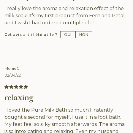
I really love the aroma and relaxation effect of the
milk soak! It’s my first product from Fern and Petal
and I wish I had ordered multiple of it!
OUI
NON
Cet avis a-t-il été utile ?
MonieC
02/04/22
relaxing
I loved the Pure Milk Bath so much I instantly
bought a second for myself. I use it in a foot bath.
My feet feel so silky smooth afterwards. The aroma
is so intoxicating and relaxing. Even my husband