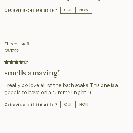
OUI
NON
Cet avis a-t-il été utile ?
Sheena Kiefl
09/17/22
smells amazing!
I really do love all of the bath soaks. This one is a
goodie to have on a summer night. :)
OUI
NON
Cet avis a-t-il été utile ?