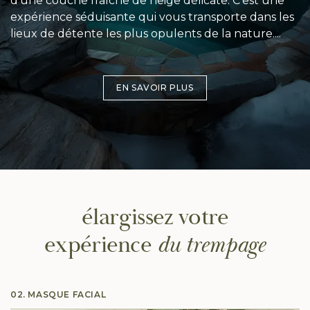
d'une couche fraîche de neige délicate. C'est une
expérience séduisante qui vous transporte dans les
lieux de détente les plus opulents de la nature.
Inspiré par la beauté et l'élégance de la nature
Formulé avec un riche mélange de fruits tropicaux,
sauvage d'Amérique du Nord, Pure offre un arôme
de lavande cultivée en Colombie-Britannique et
EN SAVOIR PLUS
de lavande indulgent et une douceur fruitée
d'argile détoxifiante, les bienfaits apaisants
charmante qui vous attire tranquillement dans
entièrement naturels de Pure aident à éliminer les
l'étreinte amoureuse de la nature.
impuretés tout en purifiant votre esprit des
énergies négatives.
élargissez
votre
expérience
du trempage
02. MASQUE FACIAL